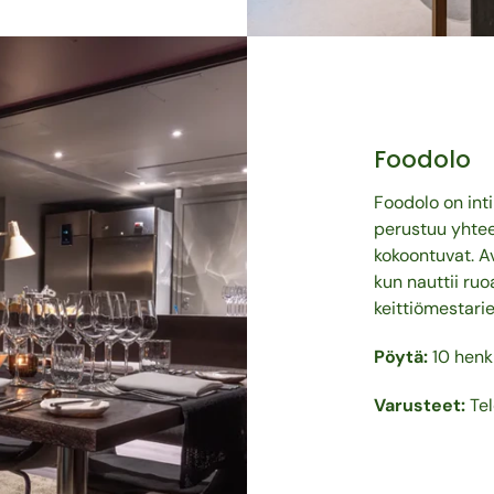
Foodolo
Foodolo on inti
perustuu yhtee
kokoontuvat. Av
kun nauttii ruo
keittiömestari
Pöytä:
10 henk
Varusteet:
Tel