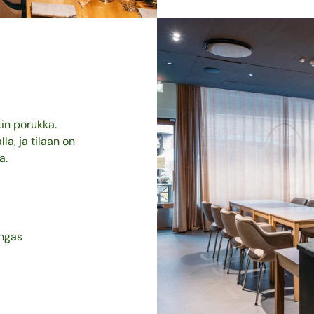
kin porukka.
la, ja tilaan on
a.
angas