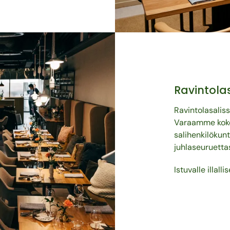
Ravintolas
Ravintolasalis
Varaamme koko 
salihenkilökun
juhlaseuruettas
Istuvalle illall