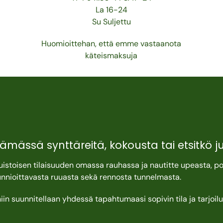
La 16-24
Su Suljettu
Huomioittehan, että emme vastaanota
käteismaksuja
tämässä synttäreitä, kokousta tai etsitkö j
muistoisen tilaisuuden omassa rauhassa ja nautitte upeasta, po
nnioittavasta ruuasta sekä rennosta tunnelmasta.
iin suunnitellaan yhdessä tapahtumaasi sopivin tila ja tarjoilu