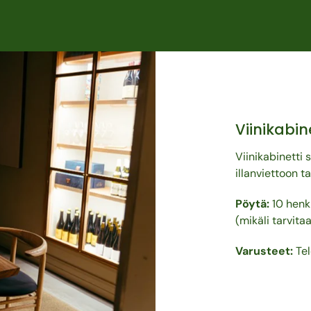
Viinikabin
Viinikabinetti
illanviettoon t
Pöytä:
10 henk
(mikäli tarvita
Varusteet:
Tel