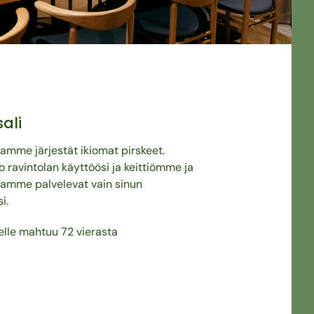
ali
samme järjestät ikiomat pirskeet.
ravintolan käyttöösi ja keittiömme ja
tamme palvelevat vain sinun
i.
iselle mahtuu 72 vierasta