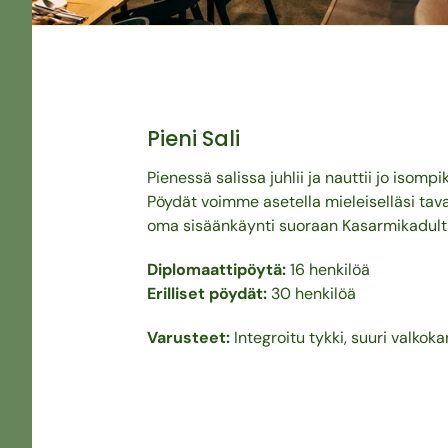
Pieni Sali
Pienessä salissa juhlii ja nauttii jo isompi
Pöydät voimme asetella mieleiselläsi taval
oma sisäänkäynti suoraan Kasarmikadult
Diplomaattipöytä:
16 henkilöä
Erilliset pöydät:
30 henkilöä
Varusteet:
Integroitu tykki, suuri valkok