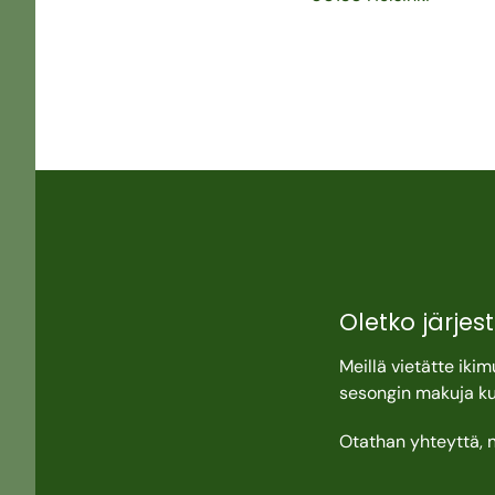
Oletko järjes
Meillä vietätte iki
sesongin makuja ku
Otathan yhteyttä, n