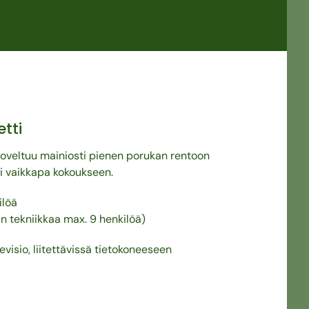
etti
 soveltuu mainiosti pienen porukan rentoon
ai vaikkapa kokoukseen.
ilöä
an tekniikkaa max. 9 henkilöä)
evisio, liitettävissä tietokoneeseen