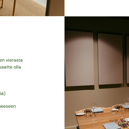
n vierasta
saatte olla
öä)
koneeseen