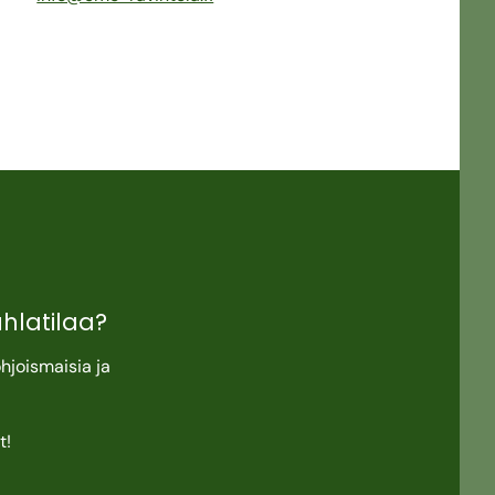
uhlatilaa?
hjoismaisia ja
t!