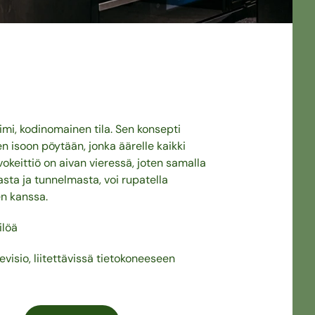
imi, kodinomainen tila. Sen konsepti
n isoon pöytään, jonka äärelle kaikki
okeittiö on aivan vieressä, joten samalla
asta ja tunnelmasta, voi rupatella
en kanssa.
ilöä
evisio, liitettävissä tietokoneeseen